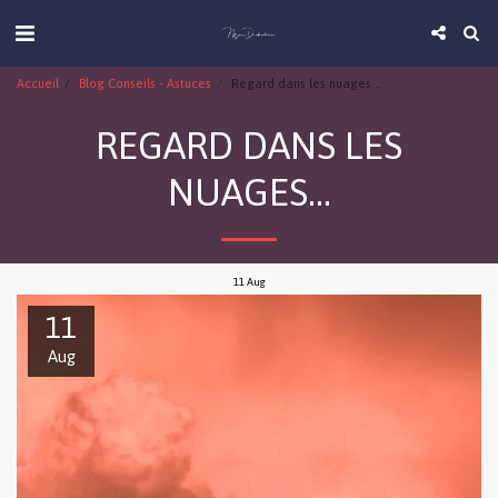
Accueil
Blog Conseils - Astuces
Regard dans les nuages...
REGARD DANS LES
NUAGES...
11
Aug
11
Aug